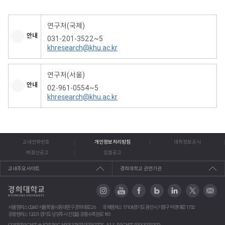
연구처(국제)
안내
031-201-3522~5
khresearch@khu.ac.kr
연구처(서울)
안내
02-961-0554~5
khresearch@khu.ac.kr
교내전화번호
개인정보처리방침
대학정보공시
예결산공고
입찰공고
교내주요사이트
경희대학교 관련기관
서울캠퍼스 02447 서울특별시 동대문구 경희대로 26
국제캠퍼스 17104 경기도 용인시 기흥구 덕영대로 1732
광릉캠퍼스 12001 경기도 남양주시 진접읍 광릉수목원로 195