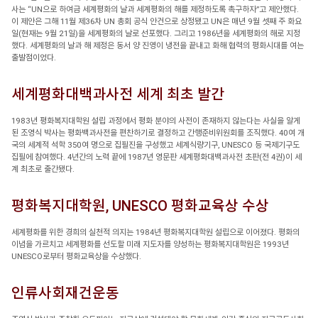
사는 “UN으로 하여금 세계평화의 날과 세계평화의 해를 제정하도록 촉구하자”고 제안했다.
이 제안은 그해 11월 제36차 UN 총회 공식 안건으로 상정됐고 UN은 매년 9월 셋째 주 화요
일(현재는 9월 21일)을 세계평화의 날로 선포했다. 그리고 1986년을 세계평화의 해로 지정
했다. 세계평화의 날과 해 제정은 동서 양 진영이 냉전을 끝내고 화해 협력의 평화시대를 여는
출발점이었다.
세계평화대백과사전 세계 최초 발간
1983년 평화복지대학원 설립 과정에서 평화 분야의 사전이 존재하지 않는다는 사실을 알게
된 조영식 박사는 평화백과사전을 편찬하기로 결정하고 간행준비위원회를 조직했다. 40여 개
국의 세계적 석학 350여 명으로 집필진을 구성했고 세계식량기구, UNESCO 등 국제기구도
집필에 참여했다. 4년간의 노력 끝에 1987년 영문판 세계평화대백과사전 초판(전 4권)이 세
계 최초로 출간됐다.
평화복지대학원, UNESCO 평화교육상 수상
세계평화를 위한 경희의 실천적 의지는 1984년 평화복지대학원 설립으로 이어졌다. 평화의
이념을 가르치고 세계평화를 선도할 미래 지도자를 양성하는 평화복지대학원은 1993년
UNESCO로부터 평화교육상을 수상했다.
인류사회재건운동