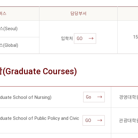
퍼스
담당부서
(Seoul)
15
입학처
GO
Global)
Graduate Courses)
te School of Nursing)
경영대학원(G
Go
e School of Public Policy and Civic
관광대학원(G
GO