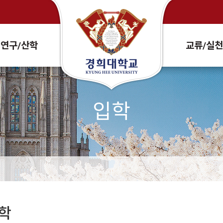
Search Site and People
연구/산학
교류/실
입학
학