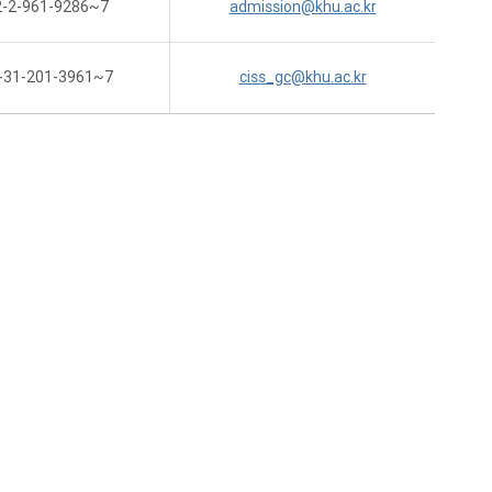
-2-961-9286~7
admission@khu.ac.kr
-31-201-3961~7
ciss_gc@khu.ac.kr