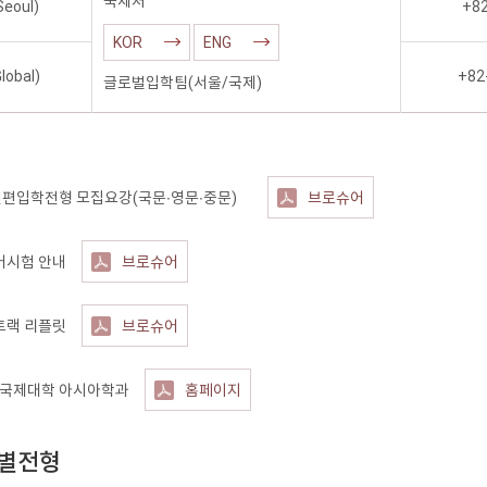
국제처
oul)
+82
KOR
ENG
obal)
+82
글로벌입학팀(서울/국제)
인 신편입학전형 모집요강(국문∙영문∙중문)
브로슈어
어시험 안내
브로슈어
트랙 리플릿
브로슈어
: 국제대학 아시아학과
홈페이지
특별전형