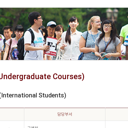
dergraduate Courses)
ternational Students)
담당부서