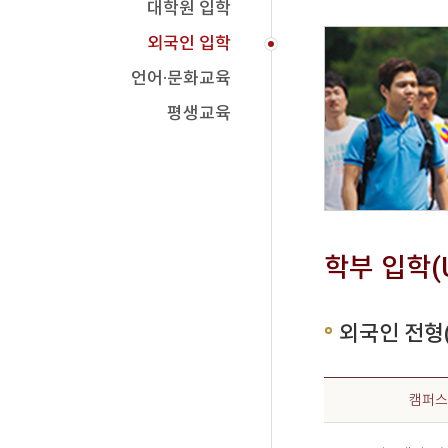
대학원 입학
외국인 입학
언어·문화교육
평생교육
학부 입학(Un
외국인 전형(In
캠퍼스
ational Students)