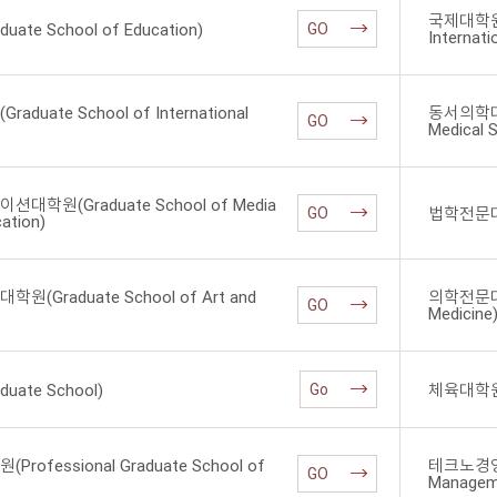
국제대학원(G
te School of Education)
GO
Internati
uate School of International
동서의학대학원
GO
Medical 
학원(Graduate School of Media
법학전문대학
GO
ation)
Graduate School of Art and
의학전문대학원
GO
Medicine
ate School)
체육대학원(Gr
Go
ofessional Graduate School of
테크노경영대학
GO
Managem