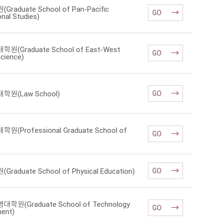
raduate School of Pan-Pacific
GO
onal Studies)
(Graduate School of East-West
GO
Science)
원(Law School)
GO
(Professional Graduate School of
GO
)
aduate School of Physical Education)
GO
원(Graduate School of Technology
GO
ent)