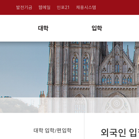
발전기금
웹메일
인포21
채용시스템
대학
입학
대학 입학/편입학
외국인 입