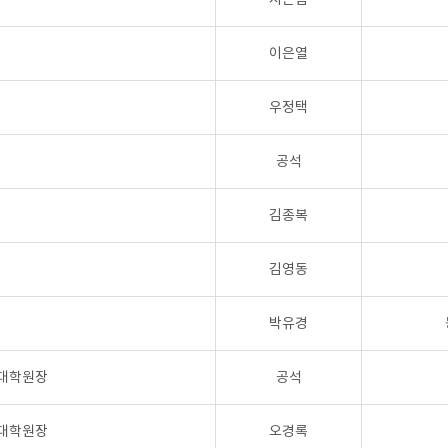
이은열
우정택
공석
김종복
김영동
박유경
제대학원장
공석
육대학원장
오경록