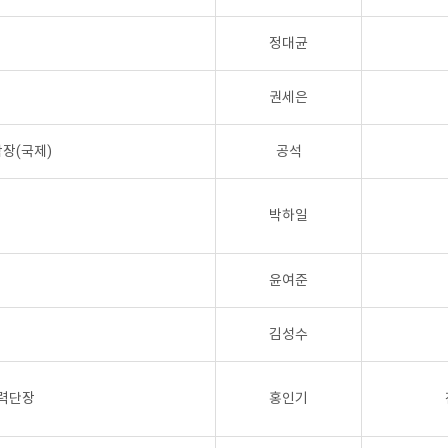
정대균
권세은
장(국제)
공석
박하일
윤여준
김성수
협력단장
홍인기