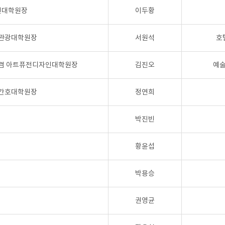
션대학원장
이두황
 관광대학원장
서원석
호
 겸 아트퓨전디자인대학원장
김진오
예술
 간호대학원장
정연희
박진빈
황윤섭
박용승
권영균