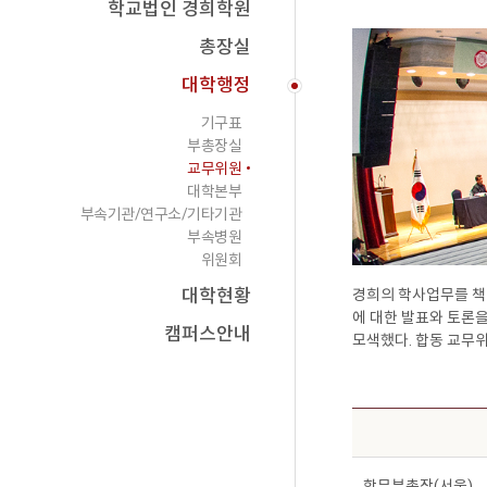
학교법인 경희학원
총장실
대학행정
기구표
부총장실
교무위원
대학본부
부속기관/연구소/기타기관
부속병원
위원회
대학현황
경희의 학사업무를 책
에 대한 발표와 토론을 
캠퍼스안내
모색했다. 합동 교무
학무부총장(서울)