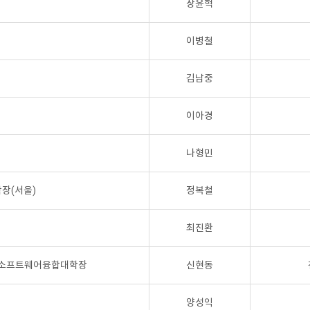
장윤혁
이병철
김남중
이아경
나형민
장(서울)
정복철
최진환
 소프트웨어융합대학장
신현동
양성익