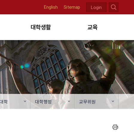
English
Sitemap
Login
천
대학생활
교육
대학
대학행정
교무위원
프린트