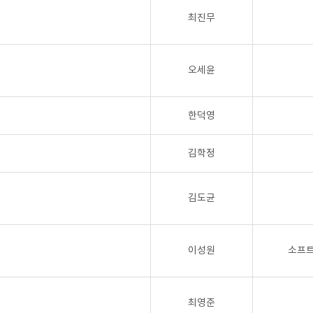
최진무
오세윤
한덕영
김학정
김도균
이성원
소프
최영준