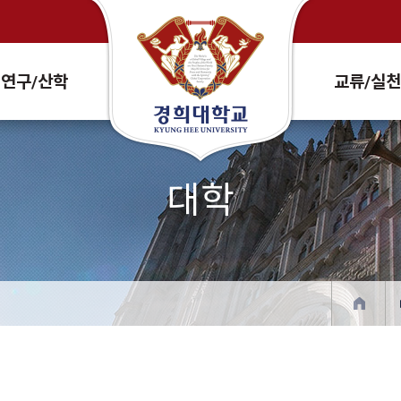
Search Site and People
연구/산학
교류/실
대학