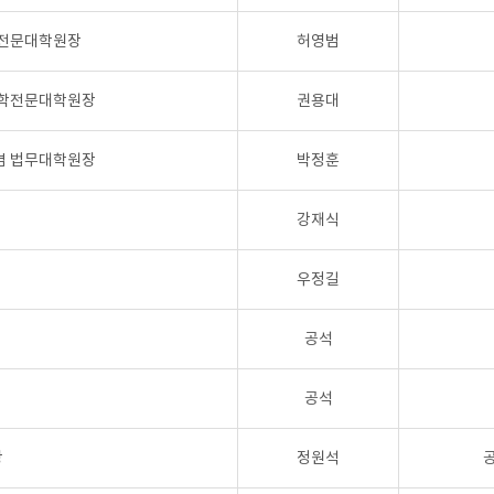
학전문대학원장
허영범
의학전문대학원장
권용대
겸 법무대학원장
박정훈
강재식
우정길
공석
공석
장
정원석