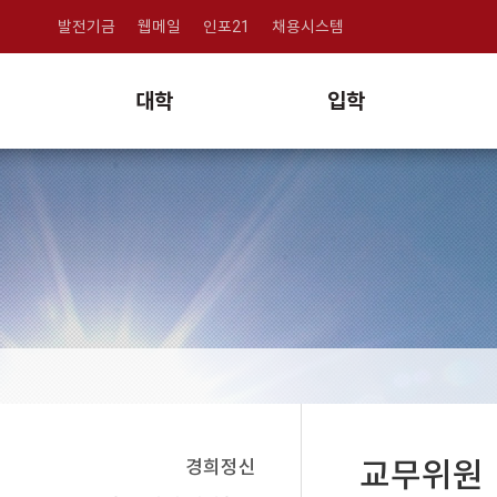
발전기금
웹메일
인포21
채용시스템
대학
입학
경희정신
교무위원