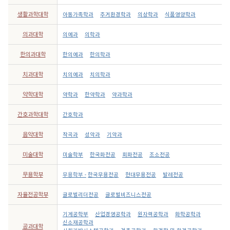
생활과학대학
아동가족학과
주거환경학과
의상학과
식품영양학과
의과대학
의예과
의학과
한의과대학
한의예과
한의학과
치과대학
치의예과
치의학과
약학대학
약학과
한약학과
약과학과
간호과학대학
간호학과
음악대학
작곡과
성악과
기악과
미술대학
미술학부
한국화전공
회화전공
조소전공
무용학부
무용학부 -
한국무용전공
현대무용전공
발레전공
자율전공학부
글로벌리더전공
글로벌비즈니스전공
기계공학부
산업경영공학과
원자력공학과
화학공학과
신소재공학과
공과대학