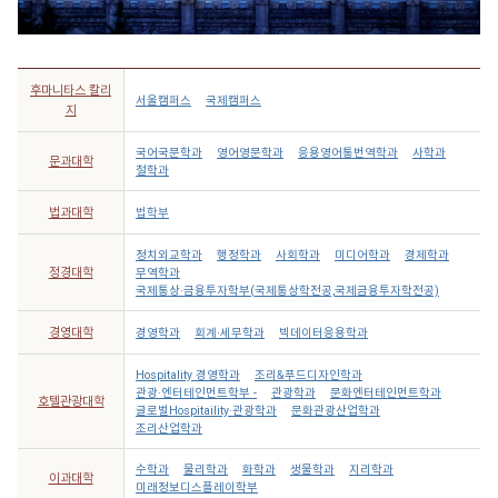
후마니타스 칼리
서울캠퍼스
국제캠퍼스
지
국어국문학과
영어영문학과
응용영어통번역학과
사학과
문과대학
철학과
법과대학
법학부
정치외교학과
행정학과
사회학과
미디어학과
경제학과
정경대학
무역학과
국제통상·금융투자학부(국제통상학전공,국제금융투자학전공)
경영대학
경영학과
회계·세무학과
빅데이터응용학과
Hospitality 경영학과
조리&푸드디자인학과
관광·엔터테인먼트학부 -
관광학과
문화엔터테인먼트학과
호텔관광대학
글로벌Hospitaility·관광학과
문화관광산업학과
조리산업학과
수학과
물리학과
화학과
생물학과
지리학과
이과대학
미래정보디스플레이학부