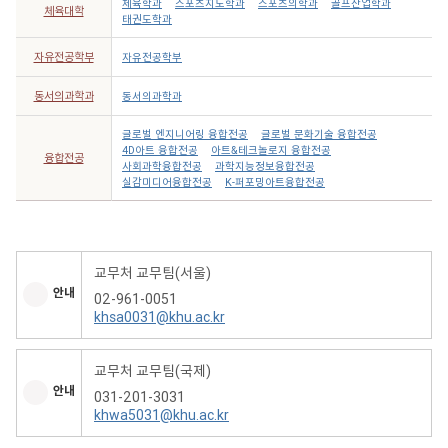
체육학과
스포츠지도학과
스포츠의학과
골프산업학과
체육대학
태권도학과
자유전공학부
자유전공학부
동서의과학과
동서의과학과
글로벌 엔지니어링 융합전공
글로벌 문화기술 융합전공
4D아트 융합전공
아트&테크놀로지 융합전공
융합전공
사회과학융합전공
과학지능정보융합전공
실감미디어융합전공
K-퍼포밍아트융합전공
교무처 교무팀(서울)
안내
02-961-0051
khsa0031@khu.ac.kr
교무처 교무팀(국제)
안내
031-201-3031
khwa5031@khu.ac.kr