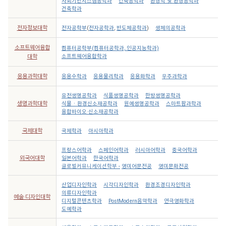
사회기반시스템공학과
건축공학과
환경학 및 환경공학과
건축학과
전자정보대학
전자공학부
(
전자공학과
,
반도체공학과
)
생체의공학과
소프트웨어융합
컴퓨터공학부(컴퓨터공학과, 인공지능학과)
소프트웨어융합학과
대학
응용과학대학
응용수학과
응용물리학과
응용화학과
우주과학과
유전생명공학과
식품생명공학과
한방생명공학과
생명과학대학
식물ㆍ환경신소재공학과
원예생명공학과
스마트팜과학과
융합바이오·신소재공학과
국제대학
국제학과
아시아학과
프랑스어학과
스페인어학과
러시아어학과
중국어학과
외국어대학
일본어학과
한국어학과
글로벌커뮤니케이션학부 -
영미어문전공
영미문화전공
산업디자인학과
시각디자인학과
환경조경디자인학과
의류디자인학과
예술·디자인대학
디지털콘텐츠학과
PostModern음악학과
연극영화학과
도예학과