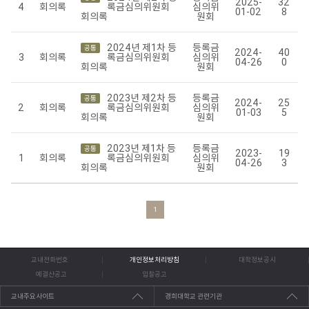
2025-
32
4
회의록
록금심의위원회
심의위
01-02
8
회의록
원회
2024년 제1차 등
등록금
공통
2024-
40
3
회의록
록금심의위원회
심의위
04-26
0
회의록
원회
2023년 제2차 등
등록금
공통
2024-
25
2
회의록
록금심의위원회
심의위
01-03
5
회의록
원회
2023년 제1차 등
등록금
공통
2023-
19
1
회의록
록금심의위원회
심의위
04-26
3
회의록
원회
1
교내전화번호
개인정보처리방침
대학정보공시
예결산공고
입찰공고
교내주요사이트
경희대학교 관련기관