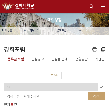
대학생활
대학생활
커뮤니티
경희포럼
경희포럼
확대
축소
프린트
주소복사
등록금 포럼
입찰공고
분실물 안내
생활공간
식단안내
회의록
검색
전체
9
건