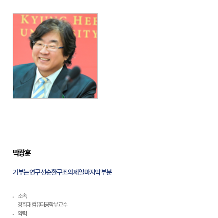
박광훈
기부는 연구 선순환구조의 제일 마지막 부분
소속
경희대 컴퓨터공학부 교수
약력