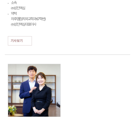
소속
㈜성진엑심
약력
차후영(정치외교학과 67학번)
㈜성진엑심 대표이사
기사보기