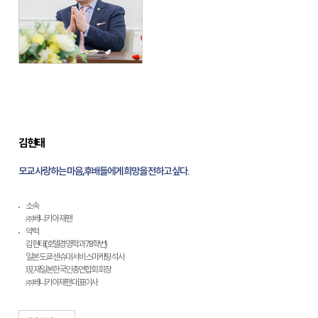
김현태
모교 사랑하는 마음, 후배들에게 희망을 전하고 싶다.
소속
㈜베니키아 재팬
약력
김현태(호텔경영학과 78학번)
일본 도쿄 센슈대 서비스마케팅 석사
現 재일본한국인총연합회 회장
㈜베니키아재팬 대표이사