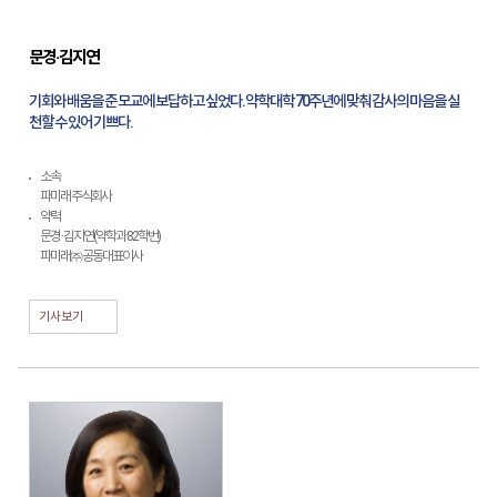
문경·김지연
기회와 배움을 준 모교에 보답하고 싶었다. 약학대학 70주년에 맞춰 감사의 마음을 실
천할 수 있어 기쁘다.
소속
파미래 주식회사
약력
문경 · 김지연(약학과 82학번)
파미래㈜ 공동대표이사
기사보기